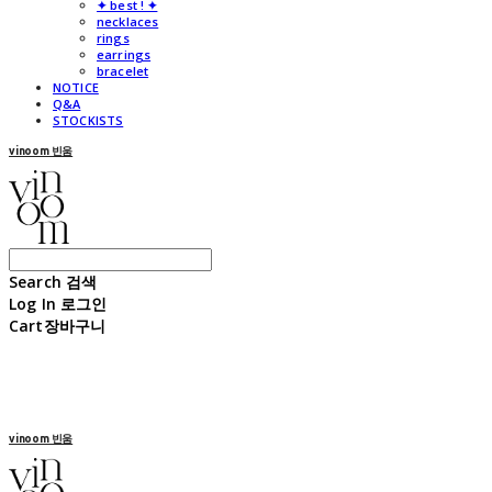
✦ best ! ✦
necklaces
rings
earrings
bracelet
NOTICE
Q&A
STOCKISTS
vinoom 빈움
Search
검색
Log In
로그인
Cart
장바구니
vinoom 빈움