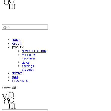
HOME
ABOUT
JEWELRY
NEW COLLECTION
✦ best ! ✦
necklaces
rings
earrings
bracelet
NOTICE
Q&A
STOCKISTS
vinoom 빈움