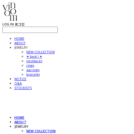
LOG IN
로그인
HOME
ABOUT
JEWELRY
NEW COLLECTION
✦ best ! ✦
necklaces
rings
earrings
bracelet
NOTICE
Q&A
STOCKISTS
HOME
ABOUT
JEWELRY
NEW COLLECTION